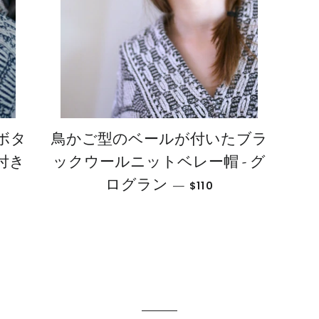
ボタ
鳥かご型のベールが付いたブラ
付き
ックウールニットベレー帽 - グ
通常価格
ログラン
—
$110