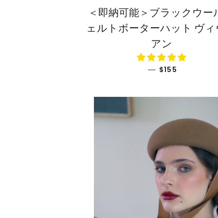
＜即納可能＞ブラックウー
ェルトボーターハット ヴィ
アン
通常価格
—
$155