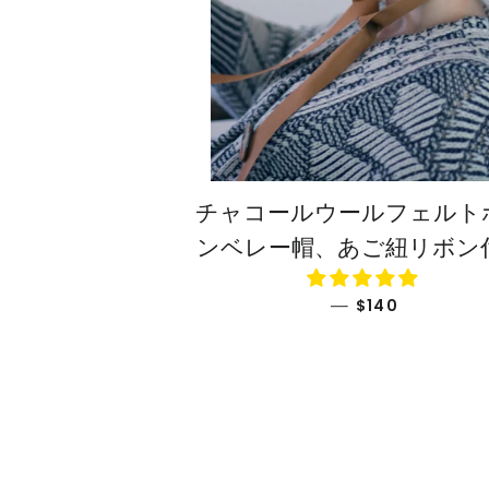
チャコールウールフェルト
ンベレー帽、あご紐リボン
通常価格
—
$140