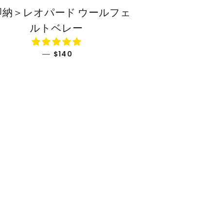
即納＞レオパード ウールフェ
ルトベレー
通常価格
—
$140