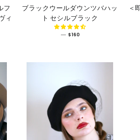
ルフ
ブラックウールダウンツバハッ
＜
ヴィ
ト セシルブラック
通常価格
—
$160