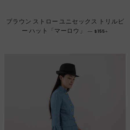
ブラウン ストロー ユニセックス トリルビ
通常価格
+
ー ハット「マーロウ」
—
$155