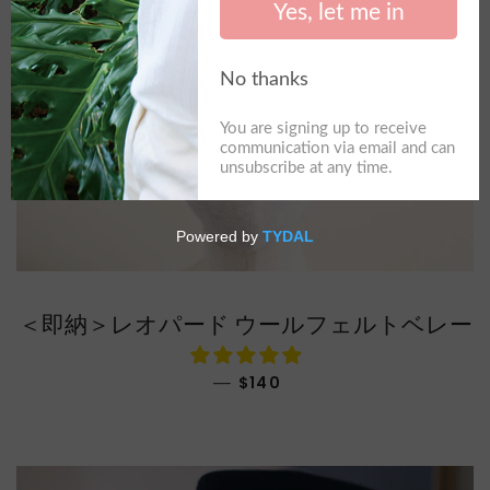
＜即納＞レオパード ウールフェルトベレー
通常価格
—
$140