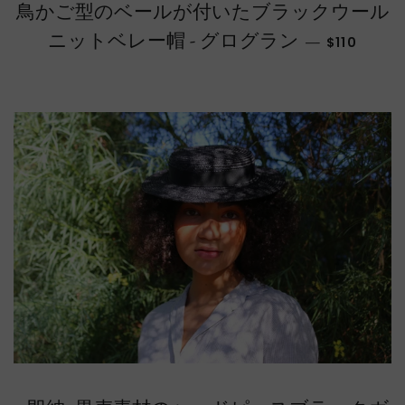
鳥かご型のベールが付いたブラックウール
通常価格
ニットベレー帽 - グログラン
—
$110