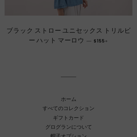
ブラック ストロー ユニセックス トリルビ
通常価格
+
ー ハット マーロウ
—
$155
ホーム
すべてのコレクション
ギフトカード
グログランについて
帽子オプション