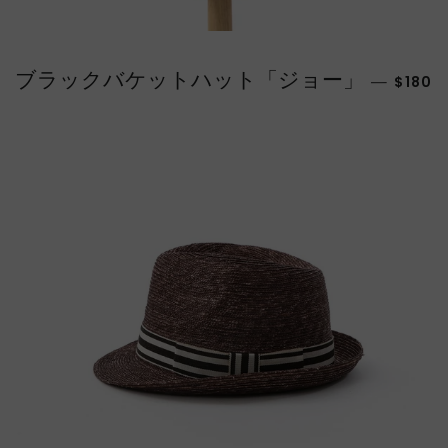
販売価
ブラックバケットハット「ジョー」
—
$180