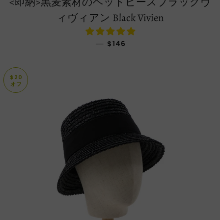
<即納>黒麦素材のヘッドピースブラックヴ
ィヴィアン Black Vivien
通常価格
—
$146
$20
オフ