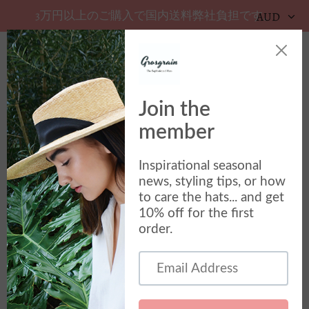
3万円以上のご購入で国内送料弊社負担です。
AUD
カ
サイトメニュー
秋/冬
グログランの秋冬コレクション
並び替え