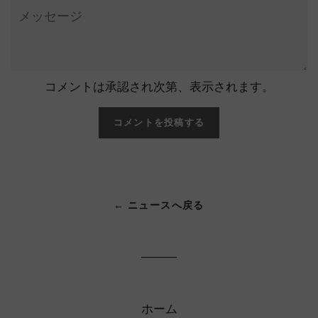
ル
メ
ッ
セ
ー
ジ
コメントは承認され次第、表示されます。
← ニュースへ戻る
ホーム