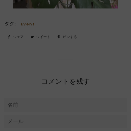
タグ:
Event
シェア
Facebook
ツイート
Twitter
ピンする
Pinterest
で
に
で
シ
投
ピ
ェ
稿
ン
ア
す
す
す
る
る
る
コメントを残す
名
前
メ
ー