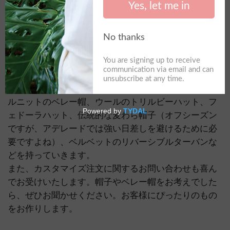
ーケットに
2 度目の参加をすることをお知らせできて
うれしく思います。前回のマーケットに初めて参加し
たのですが、予想外に大きな反響をいただき、とても
うれしく思いました。前回のマーケットにお越しくだ
さった皆様、ありがとうございました。皆様にお会い
できてうれしく思います。
次回のマーケットには、カラフルで着心地の良いウー
ルニットのベレー帽、ウールのトリルビーハット、フ
ェドーラハット、伝統的な麦わら帽子（オフシーズン
ですが、アデレードでは強い日差しを避けるために必
要ですよね）、ベルベットのリバーシブルターバンな
どを持っていきます。
また、カスタマイズ注文に関するお問い合わせも喜ん
でお受けいたします。帽子やベレー帽をお考えでした
ら、ぜひお聞かせください。お客様にぴったりのもの
をお作りします。