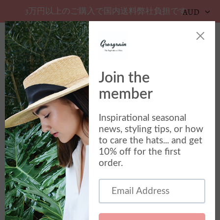
3万円以上のご購入で国内送料弊社負担です。
AUD
カ
サイトメニュー
2023年5月5日〜7日にアデレー
ドで開催されるBowerbirdに参
加
2023年4月3日
グログランがアデレードの
ボウワーバード デザイン マ